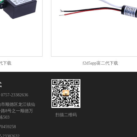
二代下载
f2d5app富二代下载
式
0757-23382636
：佛山市顺德区龙江镇仙
路8号之一顺德万
扫描二维码
503
70459258
7-23382632