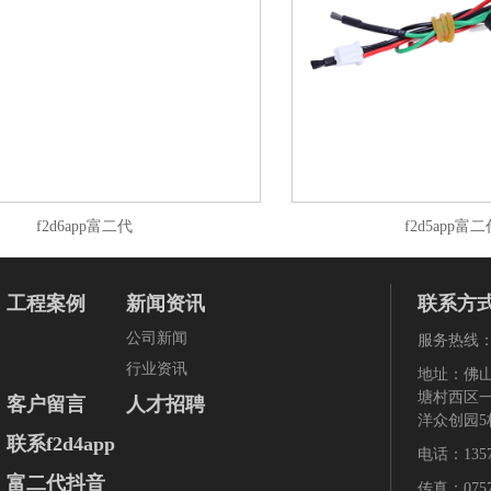
f2d6app富二代
f2d5app富
工程案例
新闻资讯
联系方
公司新闻
服务热线：
行业资讯
地址
塘村西区一
客户留言
人才招聘
洋众创园5栋
联系f2d4app
电话：135
富二代抖音
传真：075