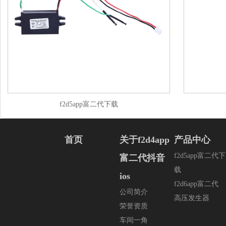
f2d5app富二代下载
首页
关于f2d4app
产品中心
f2d5app富二代下
富二代抖音
载
ios
f2d6app富二代
公司简介
高压发生器
荣誉资质
车间一角